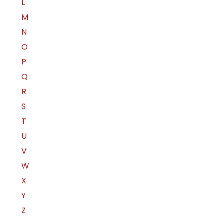
L
M
N
O
P
Q
R
S
T
U
V
W
X
Y
Z