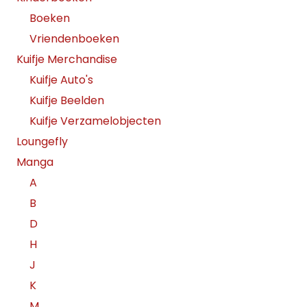
Boeken
Vriendenboeken
Kuifje Merchandise
Kuifje Auto's
Kuifje Beelden
Kuifje Verzamelobjecten
Loungefly
Manga
A
B
D
H
J
K
M