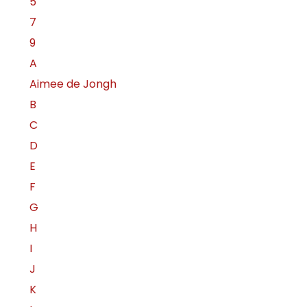
5
7
9
A
Aimee de Jongh
B
C
D
E
F
G
H
I
J
K