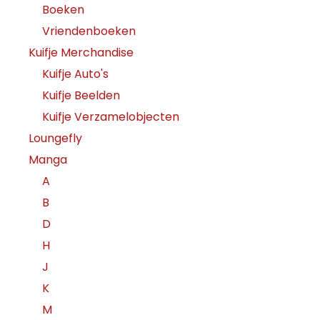
Boeken
Vriendenboeken
Kuifje Merchandise
Kuifje Auto's
Kuifje Beelden
Kuifje Verzamelobjecten
Loungefly
Manga
A
B
D
H
J
K
M