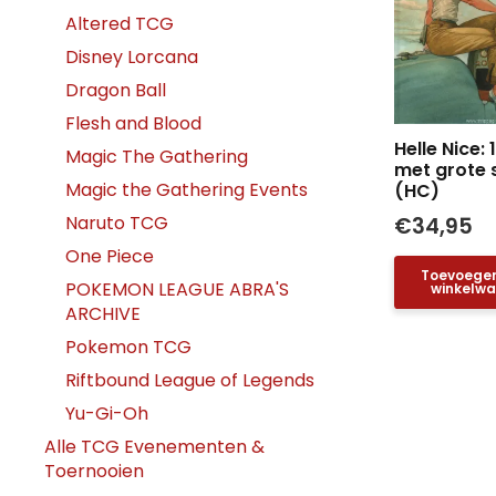
Altered TCG
Disney Lorcana
Dragon Ball
Flesh and Blood
Helle Nice: 
Magic The Gathering
met grote 
Magic the Gathering Events
(HC)
Naruto TCG
€
34,95
One Piece
Toevoege
POKEMON LEAGUE ABRA'S
winkelw
ARCHIVE
Pokemon TCG
Riftbound League of Legends
Yu-Gi-Oh
Alle TCG Evenementen &
Toernooien