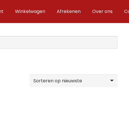
nt
Winkelwagen
Afrekenen
Over ons
C