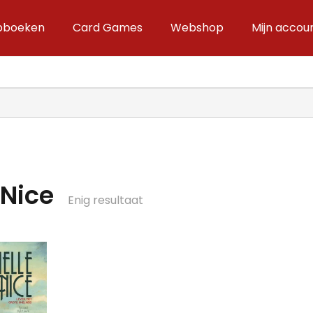
ipboeken
Card Games
Webshop
Mijn accou
 Nice
Enig resultaat