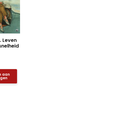
1. Leven
snelheid
n aan
agen