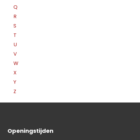
Q
R
S
T
U
V
W
X
Y
Z
Openingstijden