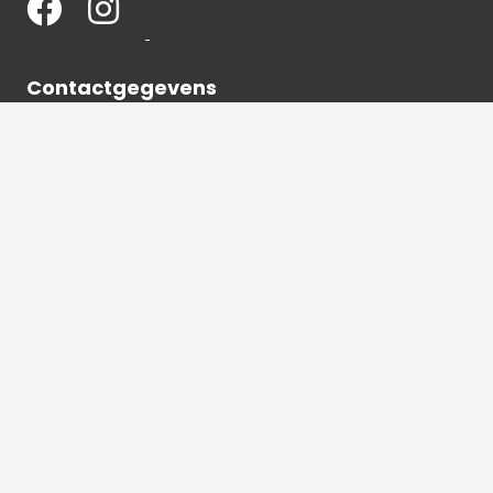
Contactgegevens
036 540 2672
info@hetbeeldverhaal.nl
Schutterstraat 16,
1315 VJ Almere-Stad
2026 © Het beeldverhaal Almere | Alle rechten
voorbehouden