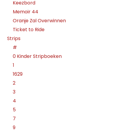
Keezbord
Memoir 44
Oranje Zal Overwinnen
Ticket to Ride
Strips
#
0 Kinder Stripboeken
1
1629
2
3
4
5
7
9