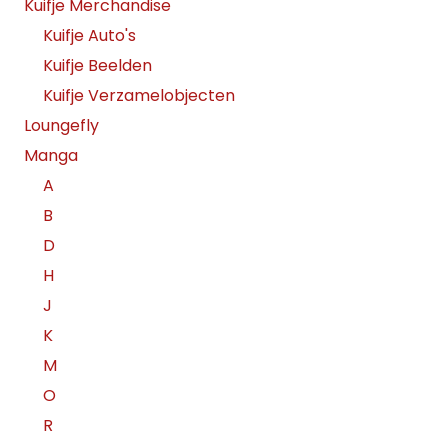
Kuifje Merchandise
Kuifje Auto's
Kuifje Beelden
Kuifje Verzamelobjecten
Loungefly
Manga
A
B
D
H
J
K
M
O
R