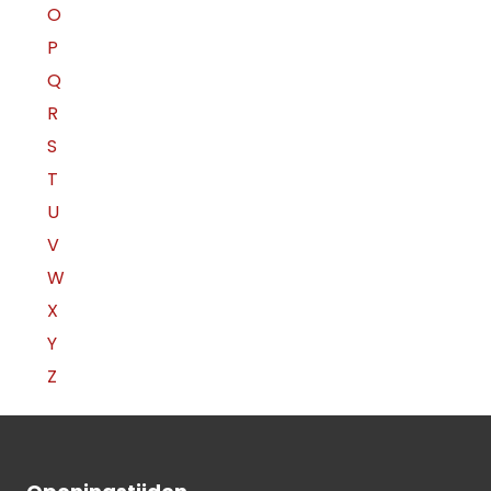
O
P
Q
R
S
T
U
V
W
X
Y
Z