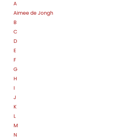
A
Aimee de Jongh
B
C
D
E
F
G
H
I
J
K
L
M
N