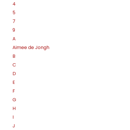
4
5
7
9
A
Aimee de Jongh
B
C
D
E
F
G
H
I
J