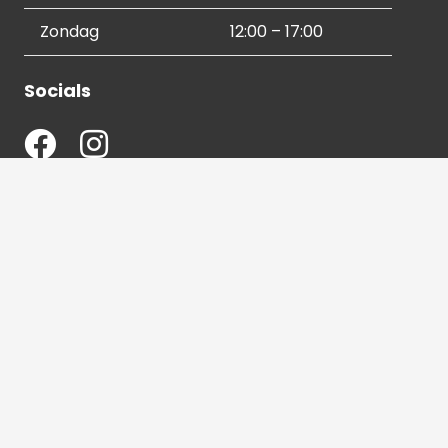
Zondag
12:00 – 17:00
Socials
Contactgegevens
036 540 2672
info@hetbeeldverhaal.nl
Schutterstraat 16,
1315 VJ Almere-Stad