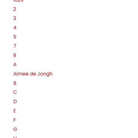
2
3
4
5
7
9
A
Aimee de Jongh
B
C
D
E
F
G