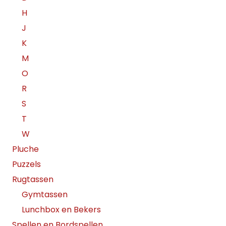
H
J
K
M
O
R
S
T
W
Pluche
Puzzels
Rugtassen
Gymtassen
Lunchbox en Bekers
Spellen en Bordspellen