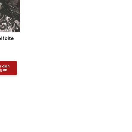
olfbite
n aan
agen