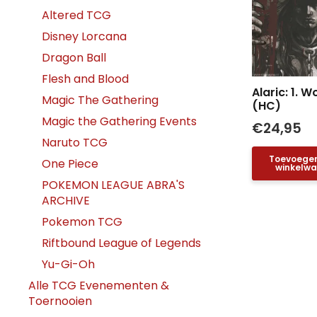
Altered TCG
Disney Lorcana
Dragon Ball
Flesh and Blood
Alaric: 1. W
Magic The Gathering
(HC)
Magic the Gathering Events
€
24,95
Naruto TCG
Toevoege
One Piece
winkelw
POKEMON LEAGUE ABRA'S
ARCHIVE
Pokemon TCG
Riftbound League of Legends
Yu-Gi-Oh
Alle TCG Evenementen &
Toernooien