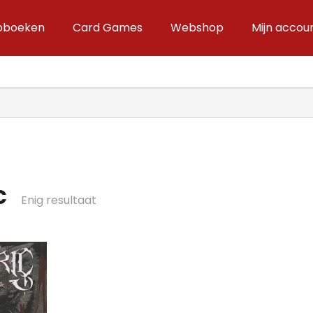
ipboeken
Card Games
Webshop
Mijn accou
c
Enig resultaat