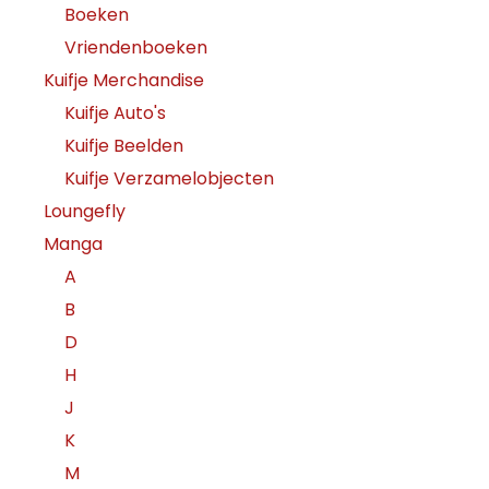
Boeken
Vriendenboeken
Kuifje Merchandise
Kuifje Auto's
Kuifje Beelden
Kuifje Verzamelobjecten
Loungefly
Manga
A
B
D
H
J
K
M