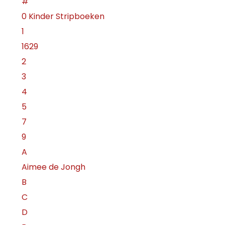
#
0 Kinder Stripboeken
1
1629
2
3
4
5
7
9
A
Aimee de Jongh
B
C
D