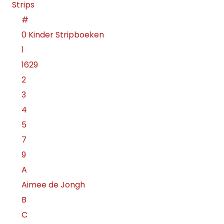
Strips
#
0 Kinder Stripboeken
1
1629
2
3
4
5
7
9
A
Aimee de Jongh
B
C