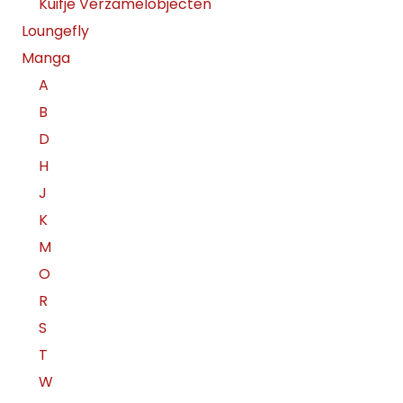
Kuifje Verzamelobjecten
Loungefly
Manga
A
B
D
H
J
K
M
O
R
S
T
W