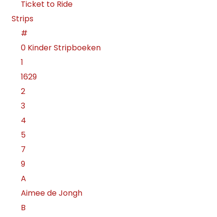
Ticket to Ride
Strips
#
0 Kinder Stripboeken
1
1629
2
3
4
5
7
9
A
Aimee de Jongh
B