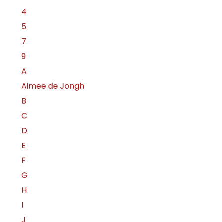
4
5
7
9
A
Aimee de Jongh
B
C
D
E
F
G
H
I
J