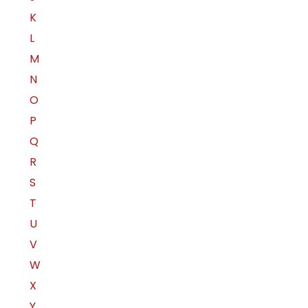
K
L
M
N
O
P
Q
R
S
T
U
V
W
X
Y