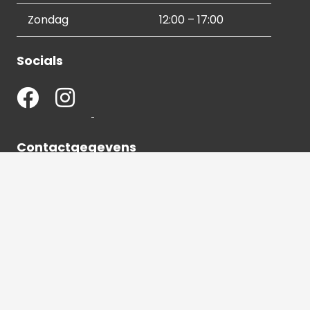
Zondag
12:00 – 17:00
Socials
Contactgegevens
036 540 2672
info@hetbeeldverhaal.nl
Schutterstraat 16,
1315 VJ Almere-Stad