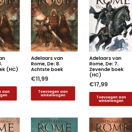
an
Adelaars van
Adelaars van
.
Rome, De: 8.
Rome, De: 7.
ek (HC)
Achtste boek
Zevende boek
(HC)
€
11,99
€
17,99
n aan
Toevoegen aan
agen
winkelwagen
Toevoegen aan
winkelwagen