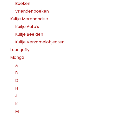
Boeken
Vriendenboeken
Kuifje Merchandise
Kuifje Auto's
Kuifje Beelden
Kuifje Verzamelobjecten
Loungefly
Manga
A
B
D
H
J
K
M