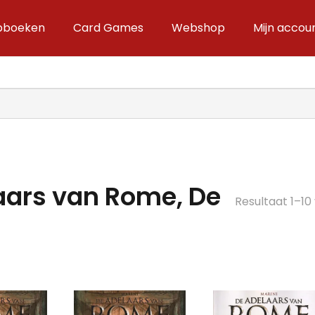
ipboeken
Card Games
Webshop
Mijn accou
aars van Rome, De
Resultaat 1–10