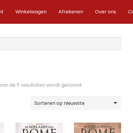
nt
Winkelwagen
Afrekenen
Over ons
C
Gesorteerd
 van de 11 resultaten wordt getoond
op
nieuwste