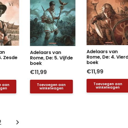
Adelaars van
an
Adelaars van
Rome, De: 4. Vier
6. Zesde
Rome, De: 5. Vijfde
boek
boek
€
11,99
€
11,99
Toevoegen aan
n aan
Toevoegen aan
winkelwagen
agen
winkelwagen
ten
2
ering