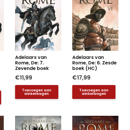
Adelaars van
Adelaars van
Rome, De: 7.
Rome, De: 6. Zesde
Zevende boek
boek (HC)
€
11,99
€
17,99
Toevoegen aan
Toevoegen aan
winkelwagen
winkelwagen