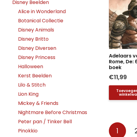
Disney Beelden
Alice in Wonderland
Botanical Collectie
Disney Animals
Disney Britto
Disney Diversen
Adelaars v
Disney Princess
Rome, De: 
Halloween
boek
Kerst Beelden
€
11,99
Lilo & Stitch
Toevoege
Lion King
winkelw
Mickey & Friends
Nightmare Before Christmas
Peter pan / Tinker Bell
Berich
1
Pinokkio
pagin