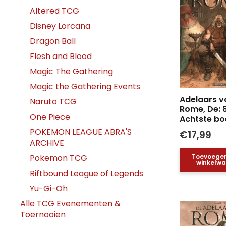
Altered TCG
Disney Lorcana
Dragon Ball
Flesh and Blood
Magic The Gathering
Magic the Gathering Events
Adelaars v
Naruto TCG
Rome, De: 8
One Piece
Achtste bo
POKEMON LEAGUE ABRA'S
€
17,99
ARCHIVE
Pokemon TCG
Toevoege
winkelw
Riftbound League of Legends
Yu-Gi-Oh
Alle TCG Evenementen &
Toernooien