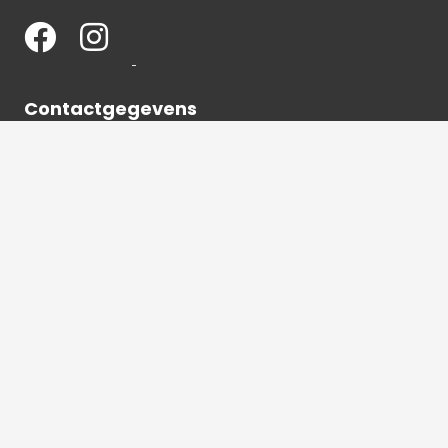
Contactgegevens
036 540 2672
info@hetbeeldverhaal.nl
Schutterstraat 16,
1315 VJ Almere-Stad
2026 © Het beeldverhaal Almere | Alle rechten