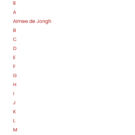
9
A
Aimee de Jongh
B
C
D
E
F
G
H
I
J
K
L
M