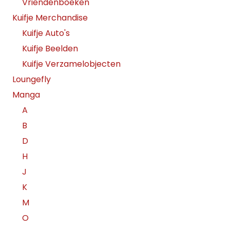
Vriendenboeken
Kuifje Merchandise
Kuifje Auto's
Kuifje Beelden
Kuifje Verzamelobjecten
Loungefly
Manga
A
B
D
H
J
K
M
O