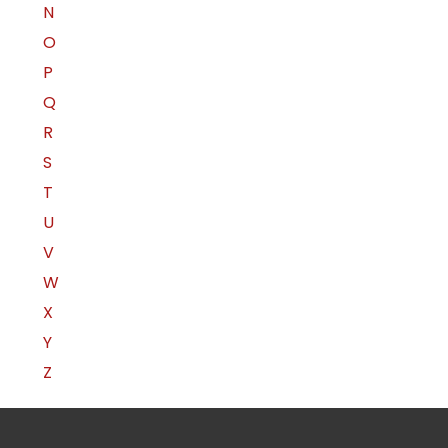
N
O
P
Q
R
S
T
U
V
W
X
Y
Z