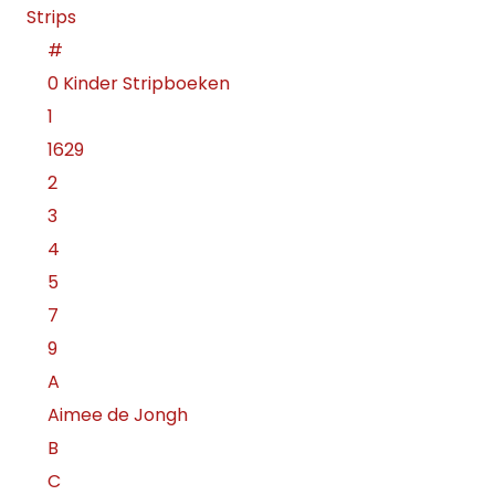
Strips
#
0 Kinder Stripboeken
1
1629
2
3
4
5
7
9
A
Aimee de Jongh
B
C