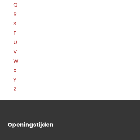
Q
R
S
T
U
V
W
X
Y
Z
Openingstijden