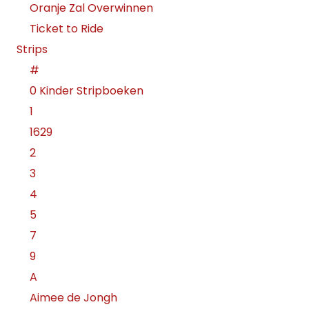
Oranje Zal Overwinnen
Ticket to Ride
Strips
#
0 Kinder Stripboeken
1
1629
2
3
4
5
7
9
A
Aimee de Jongh