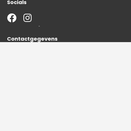
Socials
Contactgegevens
036 540 2672
info@hetbeeldverhaal.nl
Schutterstraat 16,
1315 VJ Almere-Stad
2026 © Het beeldverhaal Almere | Alle rechten