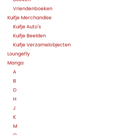
Vriendenboeken
Kuifje Merchandise
Kuifje Auto's
Kuifje Beelden
Kuifje Verzamelobjecten
Loungefly
Manga
A
B
D
H
J
K
M