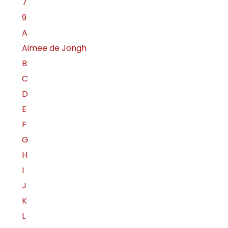
7
9
A
Aimee de Jongh
B
C
D
E
F
G
H
I
J
K
L