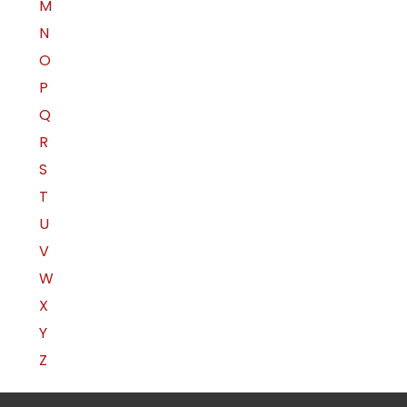
M
N
O
P
Q
R
S
T
U
V
W
X
Y
Z