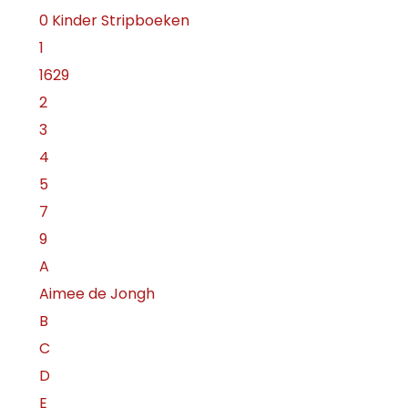
0 Kinder Stripboeken
1
1629
2
3
4
5
7
9
A
Aimee de Jongh
B
C
D
E