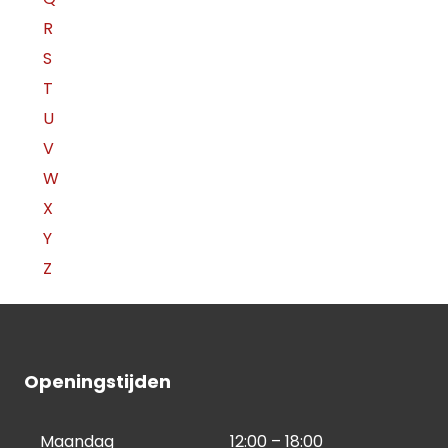
R
S
T
U
V
W
X
Y
Z
Openingstijden
Maandag
12:00 – 18:00