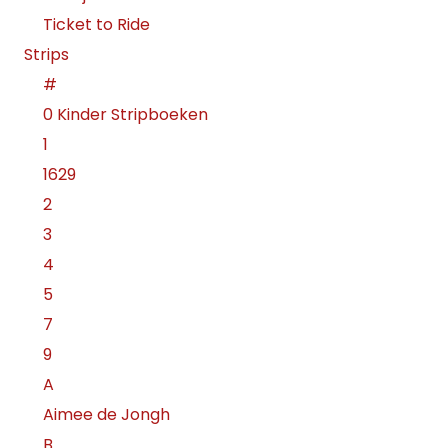
Ticket to Ride
Strips
#
0 Kinder Stripboeken
1
1629
2
3
4
5
7
9
A
Aimee de Jongh
B