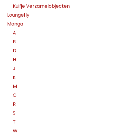
Kuifje Verzamelobjecten
Loungefly
Manga
A
B
D
H
J
K
M
O
R
S
T
W