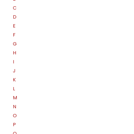
C
D
E
F
G
H
I
J
K
L
M
N
O
P
Q