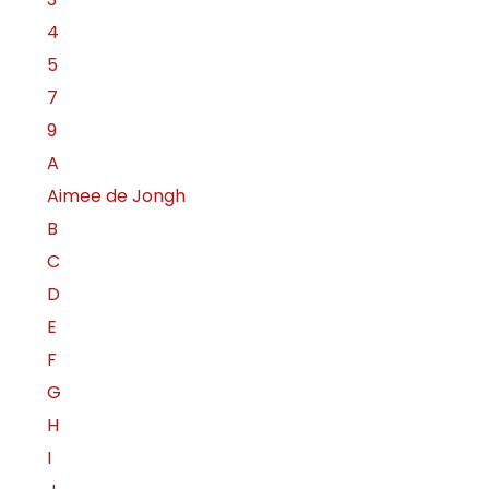
4
5
7
9
A
Aimee de Jongh
B
C
D
E
F
G
H
I