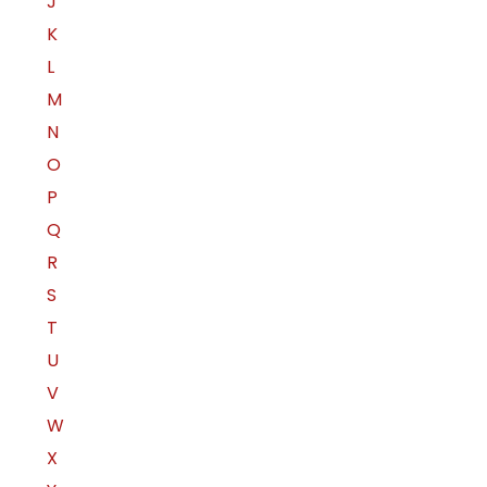
J
K
L
M
N
O
P
Q
R
S
T
U
V
W
X