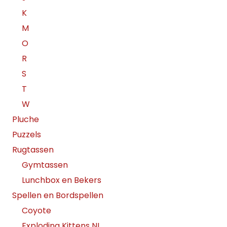
K
M
O
R
S
T
W
Pluche
Puzzels
Rugtassen
Gymtassen
Lunchbox en Bekers
Spellen en Bordspellen
Coyote
Exploding Kittens NL