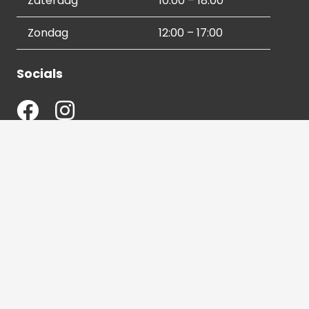
Zaterdag
10:00 – 18:00
Zondag
12:00 – 17:00
Socials
Contactgegevens
036 540 2672
info@hetbeeldverhaal.nl
Schutterstraat 16,
1315 VJ Almere-Stad