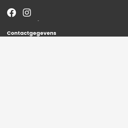
Contactgegevens
036 540 2672
info@hetbeeldverhaal.nl
Schutterstraat 16,
1315 VJ Almere-Stad
2026 © Het beeldverhaal Almere | Alle rechten