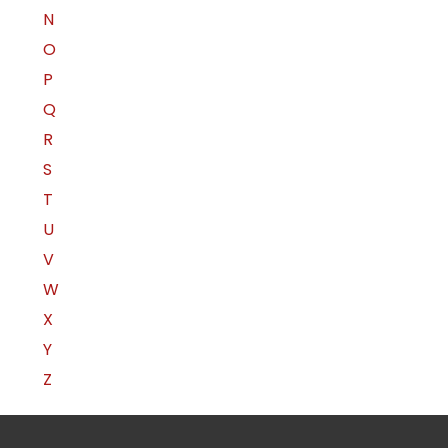
N
O
P
Q
R
S
T
U
V
W
X
Y
Z