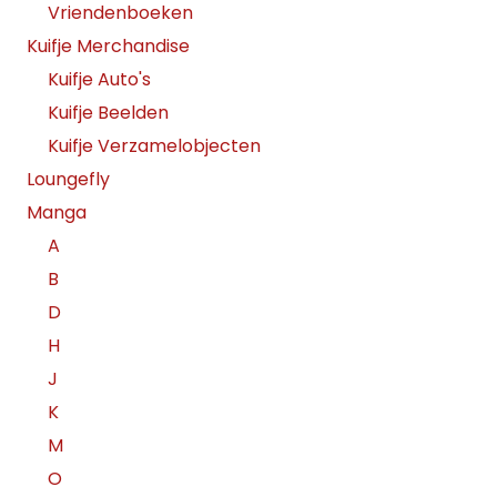
Vriendenboeken
Kuifje Merchandise
Kuifje Auto's
Kuifje Beelden
Kuifje Verzamelobjecten
Loungefly
Manga
A
B
D
H
J
K
M
O