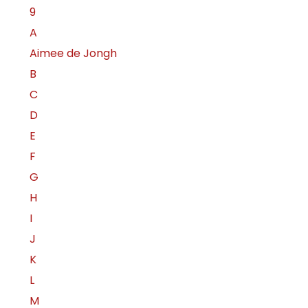
9
A
Aimee de Jongh
B
C
D
E
F
G
H
I
J
K
L
M