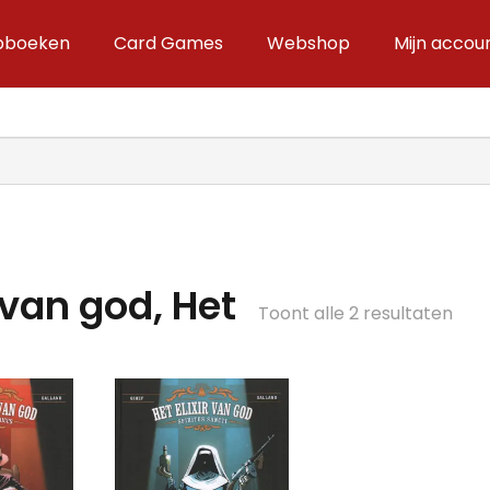
ipboeken
Card Games
Webshop
Mijn accou
r van god, Het
Ges
Toont alle 2 resultaten
op
nieu