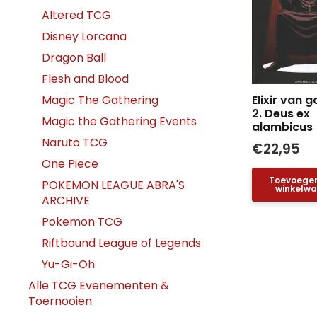
Altered TCG
Disney Lorcana
Dragon Ball
Flesh and Blood
Elixir van g
Magic The Gathering
2. Deus ex
Magic the Gathering Events
alambicus
Naruto TCG
€
22,95
One Piece
Toevoege
POKEMON LEAGUE ABRA'S
winkelw
ARCHIVE
Pokemon TCG
Riftbound League of Legends
Yu-Gi-Oh
Alle TCG Evenementen &
Toernooien