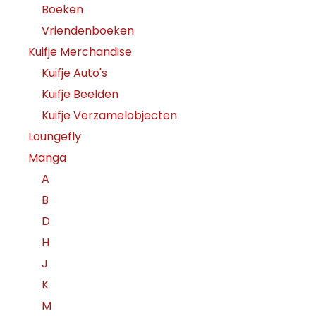
Boeken
Vriendenboeken
Kuifje Merchandise
Kuifje Auto's
Kuifje Beelden
Kuifje Verzamelobjecten
Loungefly
Manga
A
B
D
H
J
K
M