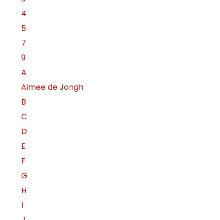
4
5
7
9
A
Aimee de Jongh
B
C
D
E
F
G
H
I
J