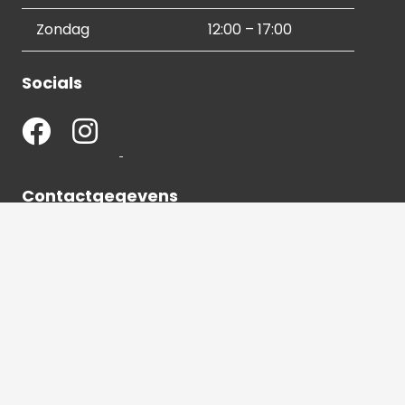
Zondag
12:00 – 17:00
Socials
Contactgegevens
036 540 2672
info@hetbeeldverhaal.nl
Schutterstraat 16,
1315 VJ Almere-Stad