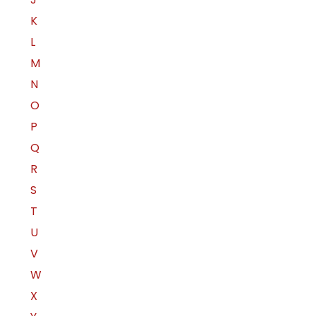
K
L
M
N
O
P
Q
R
S
T
U
V
W
X