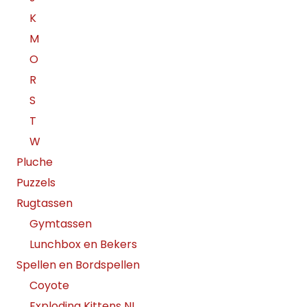
K
M
O
R
S
T
W
Pluche
Puzzels
Rugtassen
Gymtassen
Lunchbox en Bekers
Spellen en Bordspellen
Coyote
Exploding Kittens NL