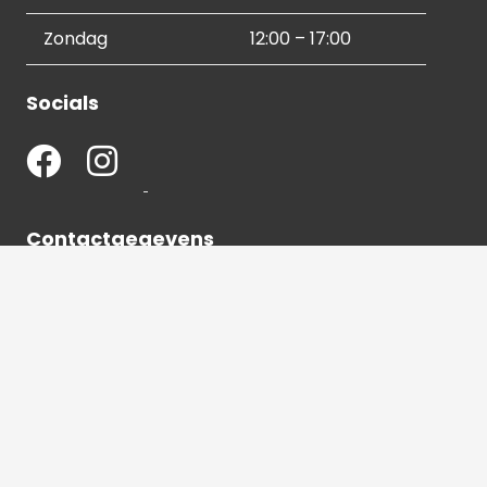
Zondag
12:00 – 17:00
Socials
Contactgegevens
036 540 2672
info@hetbeeldverhaal.nl
Schutterstraat 16,
1315 VJ Almere-Stad