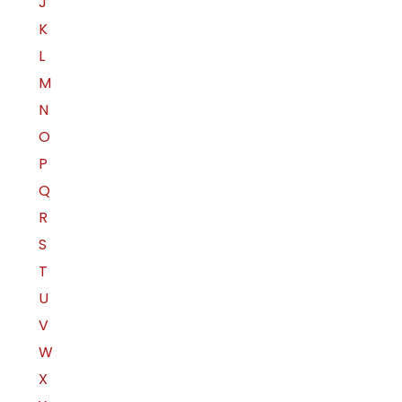
J
K
L
M
N
O
P
Q
R
S
T
U
V
W
X