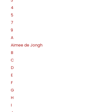
3
4
5
7
9
A
Aimee de Jongh
B
C
D
E
F
G
H
I