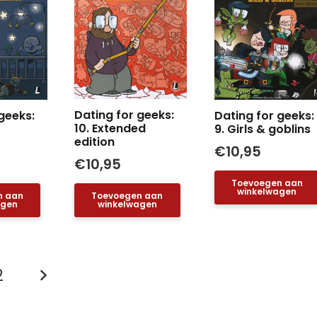
Dating for geeks:
geeks:
Dating for geeks:
10. Extended
9. Girls & goblins
edition
€
10,95
€
10,95
Toevoegen aan
winkelwagen
Toevoegen aan
n aan
winkelwagen
agen
ten
2
ering