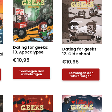
Dating for geeks:
Dating for geeks:
13. Apocalypse
12. Old school
al
€
10,95
€
10,95
Toevoegen aan
Toevoegen aan
winkelwagen
winkelwagen