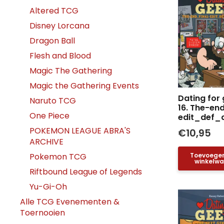
Altered TCG
Disney Lorcana
Dragon Ball
Flesh and Blood
Magic The Gathering
Magic the Gathering Events
Dating for 
Naruto TCG
16. The-en
One Piece
edit_def_
POKEMON LEAGUE ABRA'S
€
10,95
ARCHIVE
Pokemon TCG
Toevoege
winkelw
Riftbound League of Legends
Yu-Gi-Oh
Alle TCG Evenementen &
Toernooien