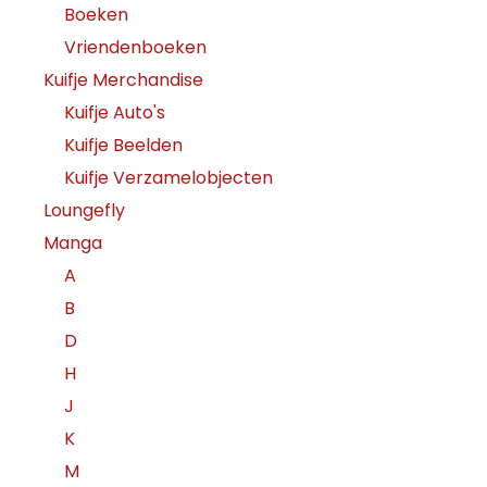
Boeken
Vriendenboeken
Kuifje Merchandise
Kuifje Auto's
Kuifje Beelden
Kuifje Verzamelobjecten
Loungefly
Manga
A
B
D
H
J
K
M