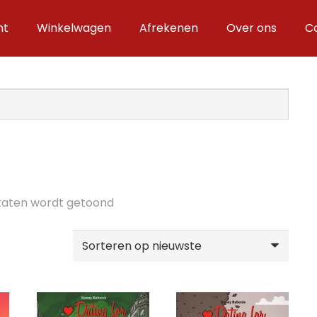
nt
Winkelwagen
Afrekenen
Over ons
C
Gesorteerd
ultaten wordt getoond
op
nieuwste