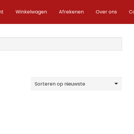
nt
Winkelwagen
Afrekenen
Over ons
C