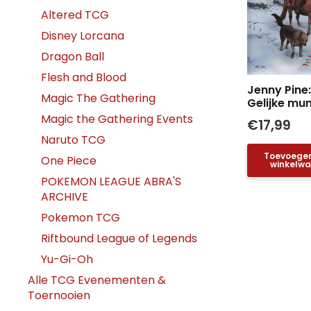
Altered TCG
Disney Lorcana
Dragon Ball
Flesh and Blood
Jenny Pine: 
Magic The Gathering
Gelijke mu
Magic the Gathering Events
€
17,99
Naruto TCG
Toevoege
One Piece
winkelw
POKEMON LEAGUE ABRA'S
ARCHIVE
Pokemon TCG
Riftbound League of Legends
Yu-Gi-Oh
Alle TCG Evenementen &
Toernooien