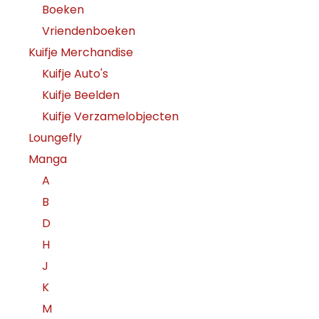
Boeken
Vriendenboeken
Kuifje Merchandise
Kuifje Auto's
Kuifje Beelden
Kuifje Verzamelobjecten
Loungefly
Manga
A
B
D
H
J
K
M