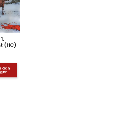
1.
nt (HC)
n aan
agen