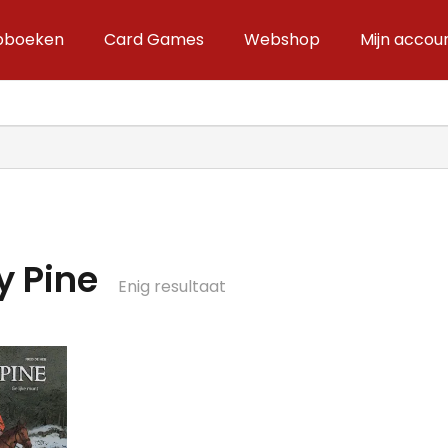
ipboeken
Card Games
Webshop
Mijn accou
y Pine
Enig resultaat