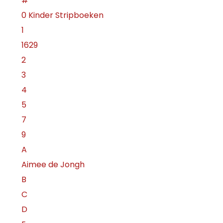
#
0 Kinder Stripboeken
1
1629
2
3
4
5
7
9
A
Aimee de Jongh
B
C
D