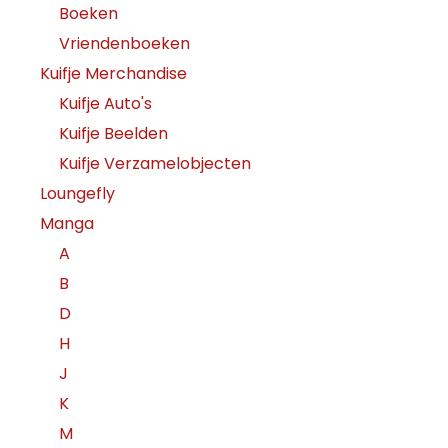
Boeken
Vriendenboeken
Kuifje Merchandise
Kuifje Auto's
Kuifje Beelden
Kuifje Verzamelobjecten
Loungefly
Manga
A
B
D
H
J
K
M