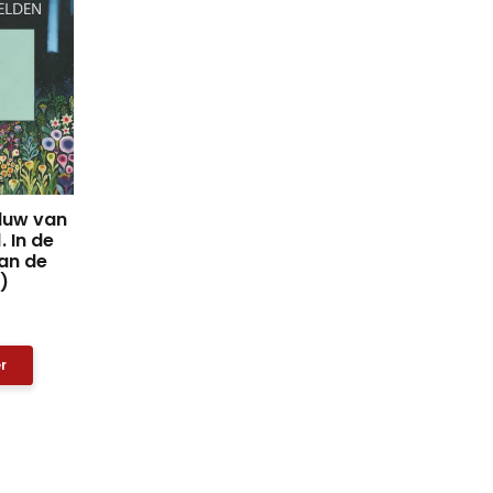
duw van
. In de
an de
)
r