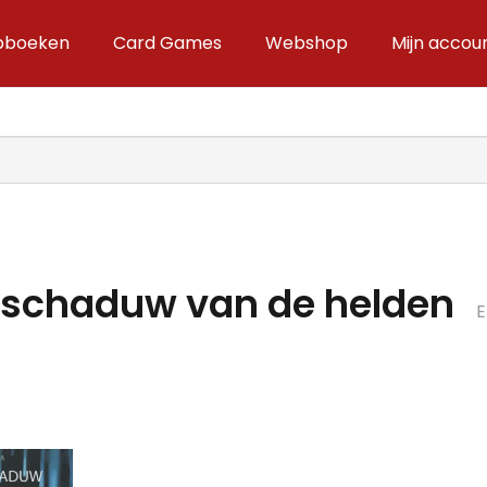
ipboeken
Card Games
Webshop
Mijn accou
e schaduw van de helden
E