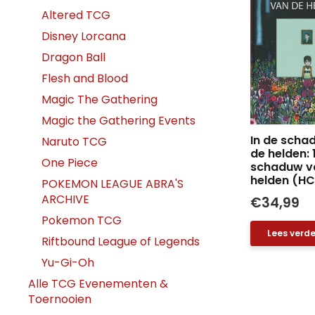
Altered TCG
Disney Lorcana
Dragon Ball
Flesh and Blood
Magic The Gathering
Magic the Gathering Events
In de scha
Naruto TCG
de helden: 1
One Piece
schaduw v
helden (HC
POKEMON LEAGUE ABRA'S
ARCHIVE
€
34,99
Pokemon TCG
Lees verde
Riftbound League of Legends
Yu-Gi-Oh
Alle TCG Evenementen &
Toernooien