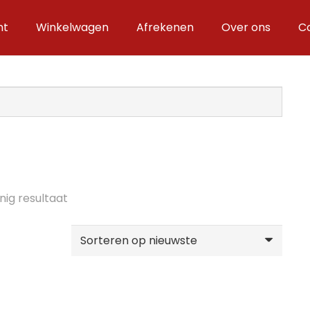
nt
Winkelwagen
Afrekenen
Over ons
C
nig resultaat