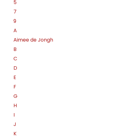
5
7
9
A
Aimee de Jongh
B
C
D
E
F
G
H
I
J
K