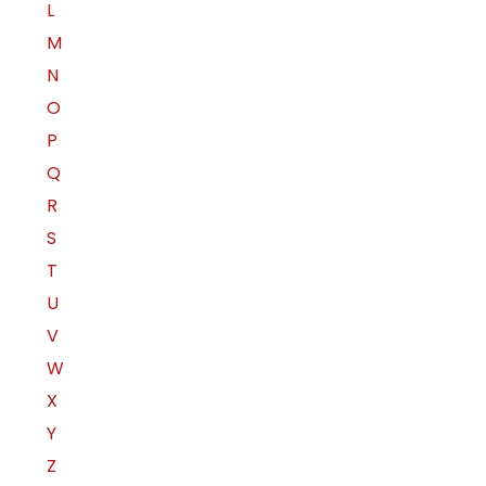
L
M
N
O
P
Q
R
S
T
U
V
W
X
Y
Z