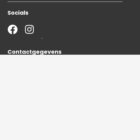
Socials
Contactgegevens
036 540 2672
info@hetbeeldverhaal.nl
Schutterstraat 16,
1315 VJ Almere-Stad