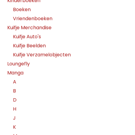
Kinderboeken
Boeken
Vriendenboeken
Kuifje Merchandise
Kuifje Auto's
Kuifje Beelden
Kuifje Verzamelobjecten
Loungefly
Manga
A
B
D
H
J
K