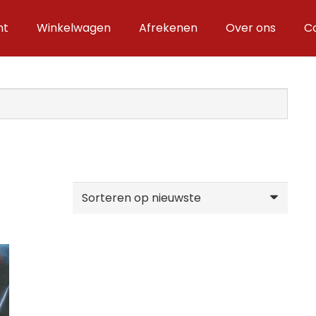
nt
Winkelwagen
Afrekenen
Over ons
C