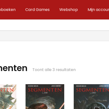
ipboeken
Card Games
Webshop
Mijn accou
enten
Gesorteerd
Toont alle 3 resultaten
op
nieuwste