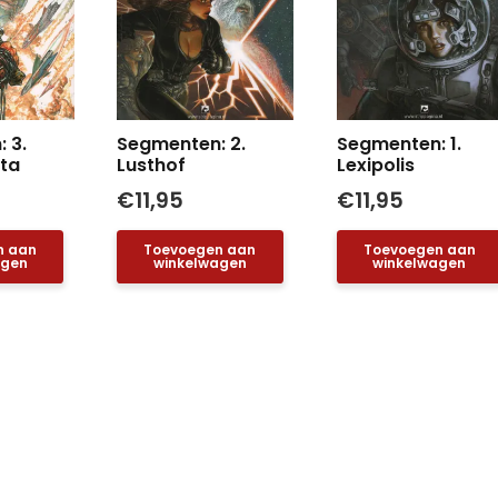
 3.
Segmenten: 2.
Segmenten: 1.
ta
Lusthof
Lexipolis
€
11,95
€
11,95
n aan
Toevoegen aan
Toevoegen aan
agen
winkelwagen
winkelwagen