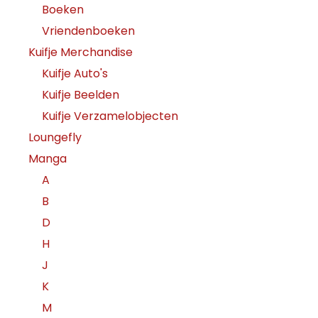
Boeken
Vriendenboeken
Kuifje Merchandise
Kuifje Auto's
Kuifje Beelden
Kuifje Verzamelobjecten
Loungefly
Manga
A
B
D
H
J
K
M