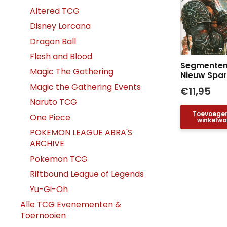
Altered TCG
Disney Lorcana
Dragon Ball
Flesh and Blood
Segmenten:
Magic The Gathering
Nieuw Spar
Magic the Gathering Events
€
11,95
Naruto TCG
Toevoege
One Piece
winkelw
POKEMON LEAGUE ABRA'S
ARCHIVE
Pokemon TCG
Riftbound League of Legends
Yu-Gi-Oh
Alle TCG Evenementen &
Toernooien