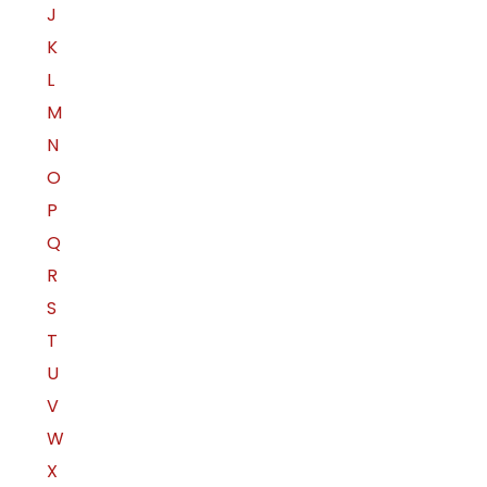
J
K
L
M
N
O
P
Q
R
S
T
U
V
W
X