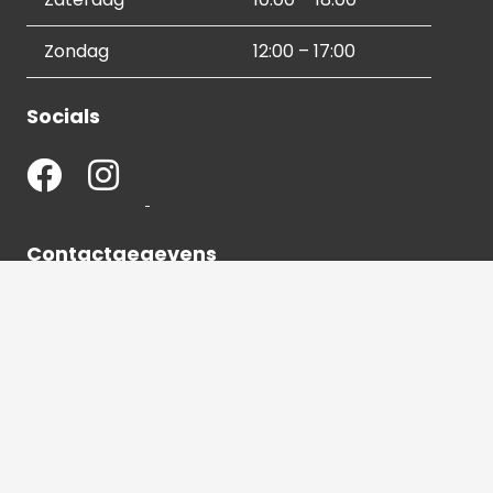
Zondag
12:00 – 17:00
Socials
Contactgegevens
036 540 2672
info@hetbeeldverhaal.nl
Schutterstraat 16,
1315 VJ Almere-Stad