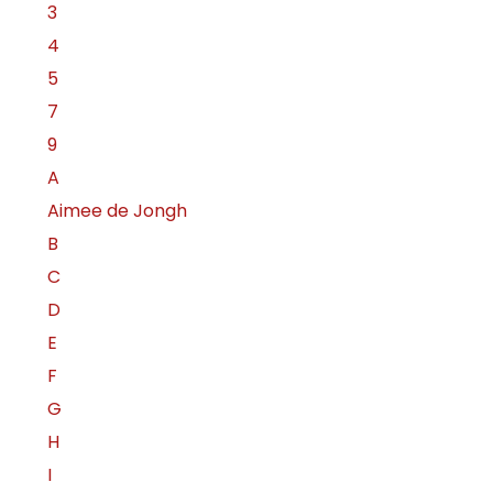
3
4
5
7
9
A
Aimee de Jongh
B
C
D
E
F
G
H
I