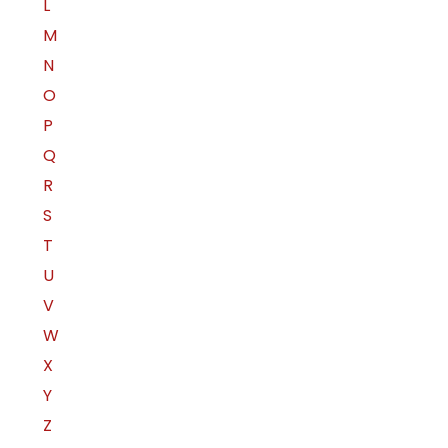
L
M
N
O
P
Q
R
S
T
U
V
W
X
Y
Z