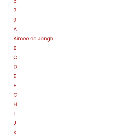
5
7
9
A
Aimee de Jongh
B
C
D
E
F
G
H
I
J
K