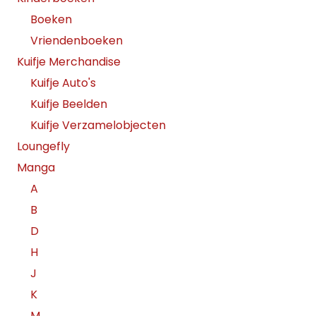
Boeken
Vriendenboeken
Kuifje Merchandise
Kuifje Auto's
Kuifje Beelden
Kuifje Verzamelobjecten
Loungefly
Manga
A
B
D
H
J
K
M