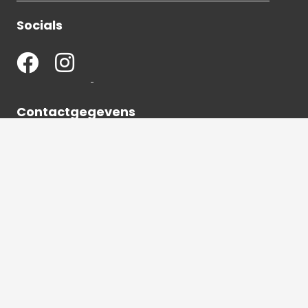
Socials
Contactgegevens
036 540 2672
info@hetbeeldverhaal.nl
Schutterstraat 16,
1315 VJ Almere-Stad