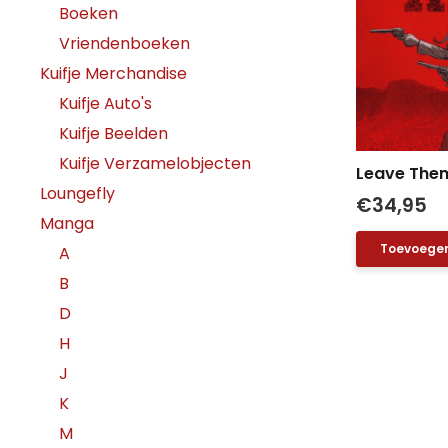
Boeken
Vriendenboeken
Kuifje Merchandise
Kuifje Auto's
Kuifje Beelden
Kuifje Verzamelobjecten
Leave Them
Loungefly
€
34,95
Manga
Toevoegen
A
B
D
H
J
K
M