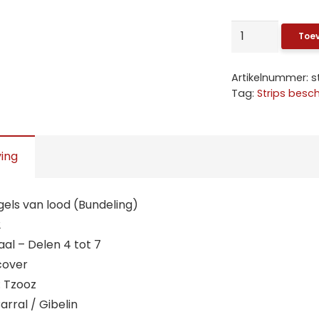
Vleugels
Toe
van
lood:
Artikelnummer:
s
2.
Tag:
Strips besch
Integraal
-
Delen
ving
4
tot
gels van lood (Bundeling)
7
2
(HC)
raal – Delen 4 tot 7
aantal
cover
: Tzooz
arral / Gibelin