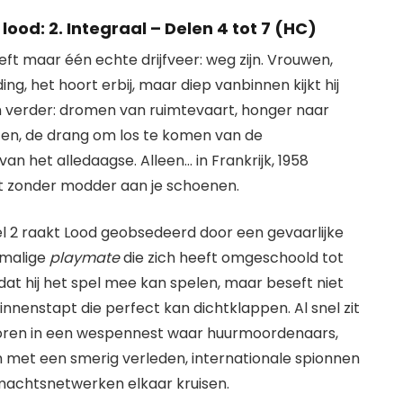
lood: 2. Integraal – Delen 4 tot 7 (HC)
eft maar één echte drijfveer: weg zijn. Vrouwen,
ing, het hoort erbij, maar diep vanbinnen kijkt hij
n verder: dromen van ruimtevaart, honger naar
ten, de drang om los te komen van de
an het alledaagse. Alleen… in Frankrijk, 1958
it zonder modder aan je schoenen.
el 2 raakt Lood geobsedeerd door een gevaarlijke
rmalige
playmate
die zich heeft omgeschoold tot
 dat hij het spel mee kan spelen, maar beseft niet
binnenstapt die perfect kan dichtklappen. Al snel zit
jn oren in een wespennest waar huurmoordenaars,
met een smerig verleden, internationale spionnen
achtsnetwerken elkaar kruisen.