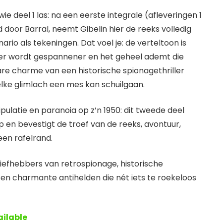
wie deel 1 las: na een eerste integrale (afleveringen 1
d door Barral, neemt Gibelin hier de reeks volledig
ario als tekeningen. Dat voel je: de verteltoon is
feer wordt gespannener en het geheel ademt die
e charme van een historische spionagethriller
lke glimlach een mes kan schuilgaan.
ipulatie en paranoia op z’n 1950: dit tweede deel
p en bevestigt de troef van de reeks, avontuur,
en rafelrand.
iefhebbers van retrospionage, historische
n charmante antihelden die nét iets te roekeloos
ailable