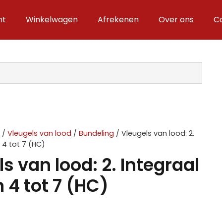
nt
Winkelwagen
Afrekenen
Over ons
C
V
/
Vleugels van lood
/
Bundeling
/ Vleugels van lood: 2.
 4 tot 7 (HC)
s van lood: 2. Integraal
 4 tot 7 (HC)