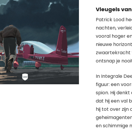
Vleugels van 
Patrick Lood he
nachten, verleid
vooral hoger e
nieuwe horizon
zwaartekracht v
ontsnap je noo
In Integrale De
figuur: een voo
spion. Hij denkt
dat hij een val 
hij tot over zi
geheimagenten 
en schimmige m