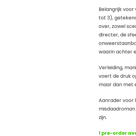
Belangrijk voor 
tot 3), geteken
over, zowel scen
directer, de s
onweerstaanbar
waarin achter e
Verleiding, man
voert de druk o
maar dan met e
Aanrader voor l
misdaadroman e
zijn.
1 pre-order av