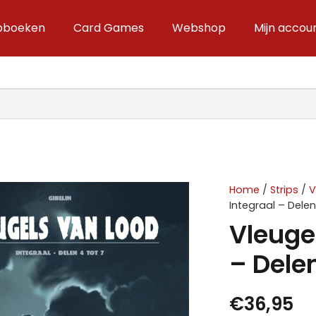
ipboeken
Card Games
Webshop
Mijn accou
Home
/
Strips
/
Integraal – Delen
Vleugel
– Delen
€
36,95