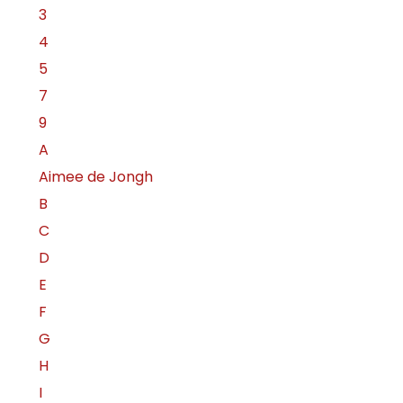
3
4
5
7
9
A
Aimee de Jongh
B
C
D
E
F
G
H
I