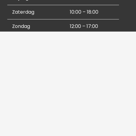
Zaterdag
10:00 – 18:00
Zondag
12:00 – 17:00
Socials
Contactgegevens
036 540 2672
info@hetbeeldverhaal.nl
Schutterstraat 16,
1315 VJ Almere-Stad