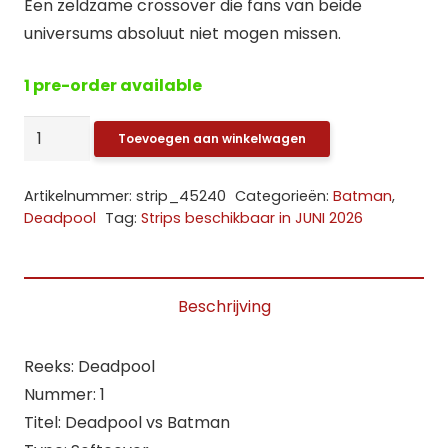
Een zeldzame crossover die fans van beide
universums absoluut niet mogen missen.
1 pre-order available
Deadpool
Toevoegen aan winkelwagen
vs
Batman:
Artikelnummer:
strip_45240
Categorieën:
Batman
,
1.
Deadpool
Tag:
Strips beschikbaar in JUNI 2026
Bundeling
SC
aantal
Beschrijving
Reeks: Deadpool
Nummer: 1
Titel: Deadpool vs Batman