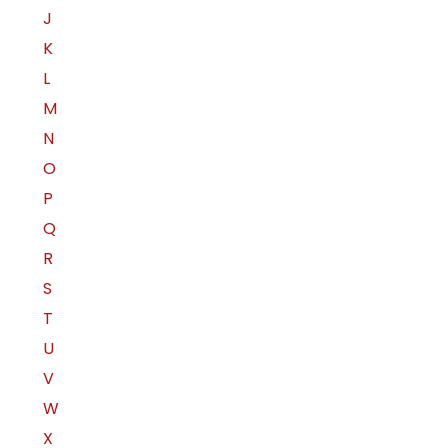
J
K
L
M
N
O
P
Q
R
S
T
U
V
W
X