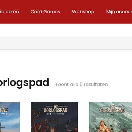
ipboeken
Card Games
Webshop
Mijn accou
orlogspad
Gesorteer
Toont alle 5 resultaten
op
nieuwste