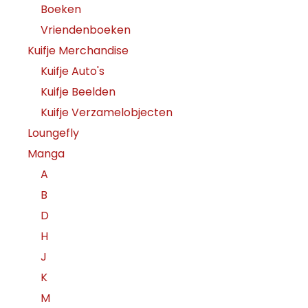
Boeken
Vriendenboeken
Kuifje Merchandise
Kuifje Auto's
Kuifje Beelden
Kuifje Verzamelobjecten
Loungefly
Manga
A
B
D
H
J
K
M