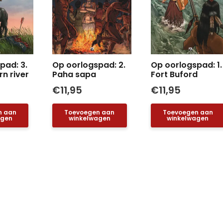
pad: 3.
Op oorlogspad: 2.
Op oorlogspad: 1.
rn river
Paha sapa
Fort Buford
€
11,95
€
11,95
n aan
Toevoegen aan
Toevoegen aan
agen
winkelwagen
winkelwagen