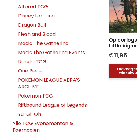
Altered TCG
Disney Lorcana
Dragon Ball
Flesh and Blood
Op oorlogs
Magic The Gathering
Little bigho
Magic the Gathering Events
€
11,95
Naruto TCG
Toevoege
One Piece
winkelw
POKEMON LEAGUE ABRA'S
ARCHIVE
Pokemon TCG
Riftbound League of Legends
Yu-Gi-Oh
Alle TCG Evenementen &
Toernooien