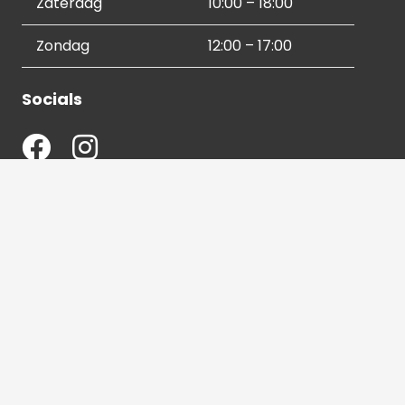
Zaterdag
10:00 – 18:00
Zondag
12:00 – 17:00
Socials
Contactgegevens
036 540 2672
info@hetbeeldverhaal.nl
Schutterstraat 16,
1315 VJ Almere-Stad