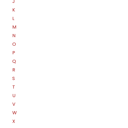
J
K
L
M
N
O
P
Q
R
S
T
U
V
W
X