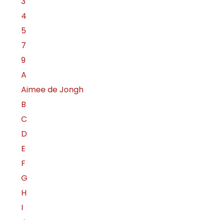
3
4
5
7
9
A
Aimee de Jongh
B
C
D
E
F
G
H
I