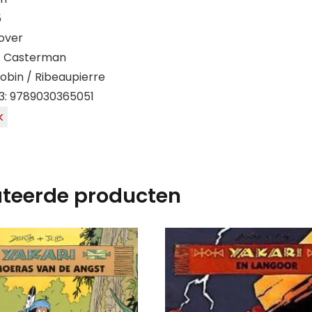
5
over
): Casterman
Jobin / Ribeaupierre
3: 9789030365051
k
ateerde producten