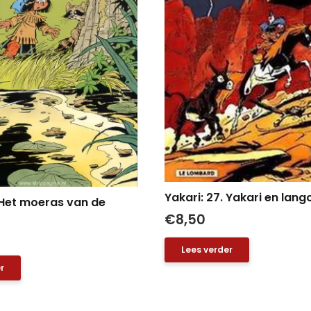
Yakari: 27. Yakari en lang
. Het moeras van de
€
8,50
Lees verder
r