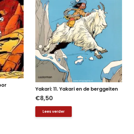
oor
Yakari: 11. Yakari en de berggeiten
€
8,50
Lees verder