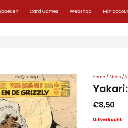
ipboeken
Card Games
Webshop
Mijn accou
Home
/
Strips
/
Y
Yakari:
€
8,50
Uitverkocht