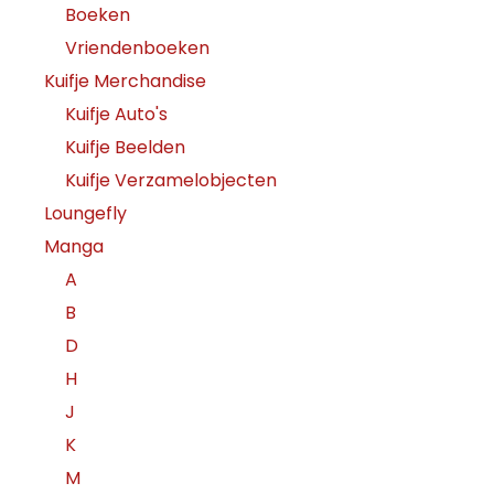
Boeken
Vriendenboeken
Kuifje Merchandise
Kuifje Auto's
Kuifje Beelden
Kuifje Verzamelobjecten
Loungefly
Manga
A
B
D
H
J
K
M