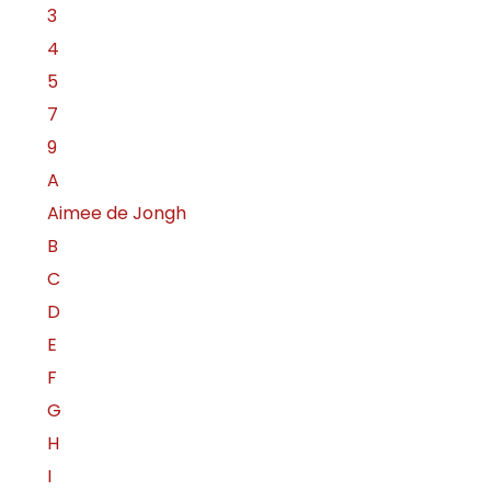
3
4
5
7
9
A
Aimee de Jongh
B
C
D
E
F
G
H
I