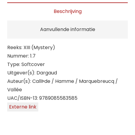
aantal
Beschrijving
Aanvullende informatie
Reeks: XIII (Mystery)
Nummer: 1.7
Type: Softcover
Uitgever(s): Dargaud
Auteur(s): CallÞde / Hamme / Marquebreucq /
Vallée
UAC/ISBN-13: 9789085583585
Externe link