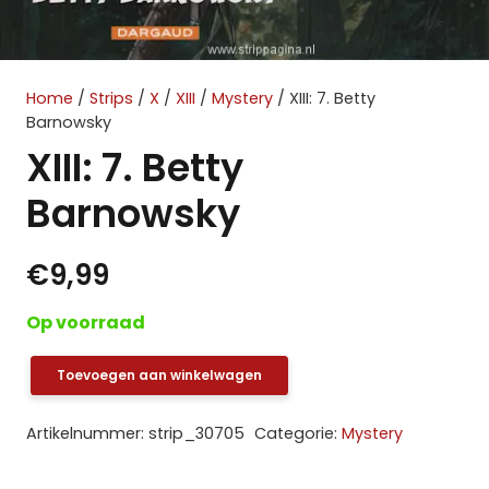
Home
/
Strips
/
X
/
XIII
/
Mystery
/ XIII: 7. Betty
Barnowsky
XIII: 7. Betty
Barnowsky
€
9,99
Op voorraad
Toevoegen aan winkelwagen
XIII:
7.
Artikelnummer:
strip_30705
Categorie:
Mystery
Betty
Barnowsky