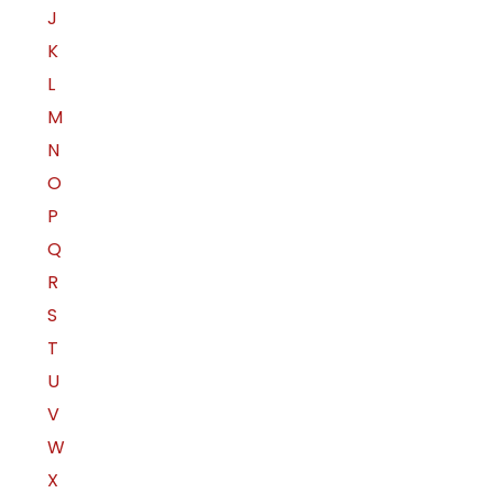
J
K
L
M
N
O
P
Q
R
S
T
U
V
W
X