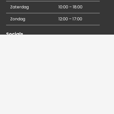
Zaterdag
10:00 – 18:00
Zondag
12:00 – 17:00
Socials
Contactgegevens
036 540 2672
info@hetbeeldverhaal.nl
Schutterstraat 16,
1315 VJ Almere-Stad