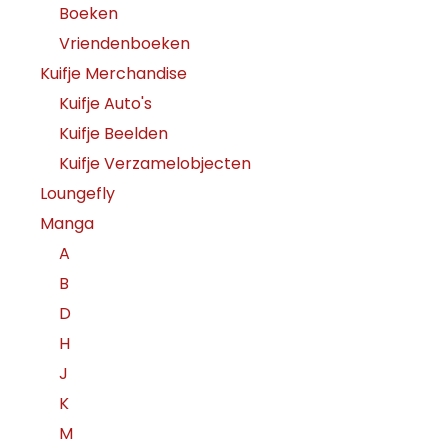
Boeken
Vriendenboeken
Kuifje Merchandise
Kuifje Auto's
Kuifje Beelden
Kuifje Verzamelobjecten
Loungefly
Manga
A
B
D
H
J
K
M