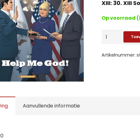
XIII: 30. XIII
Op voorraad (
XIII:
Toe
30.
XIII
Artikelnummer:
s
So
help
me
God!
(HC)
aantal
ving
Aanvullende informatie
30