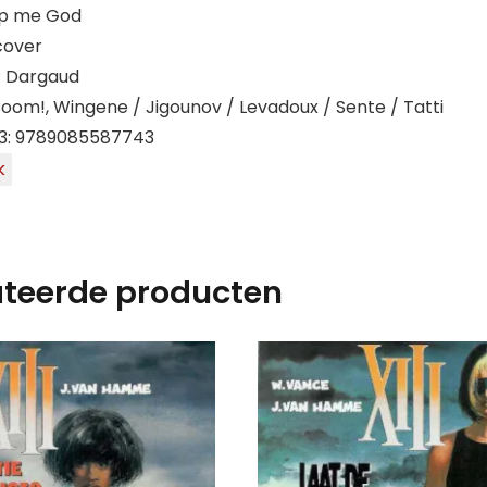
elp me God
cover
: Dargaud
Boom!, Wingene / Jigounov / Levadoux / Sente / Tatti
3: 9789085587743
k
ateerde producten