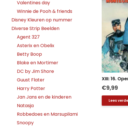
Valentines day
Winnie de Pooh & friends
Disney Kleuren op nummer
Diverse Strip Beelden
Agent 327
Asterix en Obelix
Betty Boop
Blake en Mortimer
DC by Jim Shore
XIII: 16. O
Guust Flater
€
9,99
Harry Potter
Jan Jans en de kinderen
Lees verde
Natasja
Robbedoes en Marsupilami
Snoopy