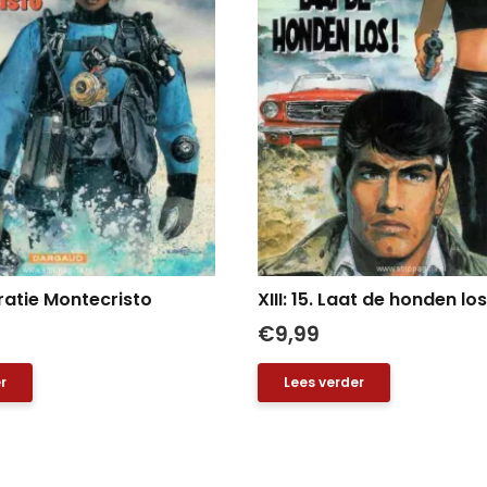
peratie Montecristo
XIII: 15. Laat de honden los
€
9,99
r
Lees verder