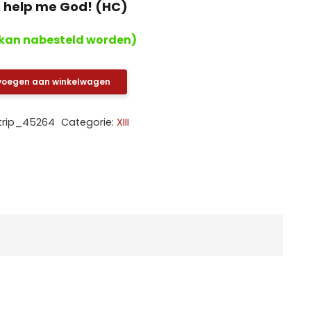
 So help me God! (HC)
kan nabesteld worden)
voegen aan winkelwagen
trip_45264
Categorie:
XIII