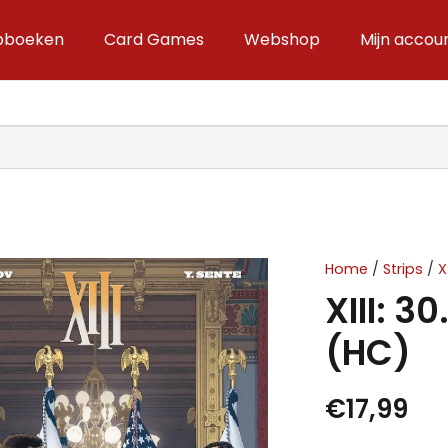
ipboeken
Card Games
Webshop
Mijn accou
Home
/
Strips
/
X
XIII: 3
(HC)
€
17,99