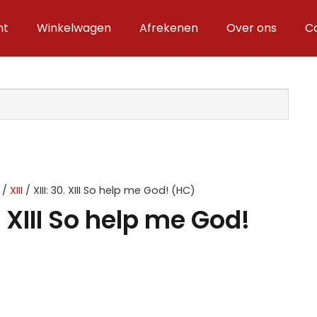
nt
Winkelwagen
Afrekenen
Over ons
C
/
XIII
/ XIII: 30. XIII So help me God! (HC)
0. XIII So help me God!