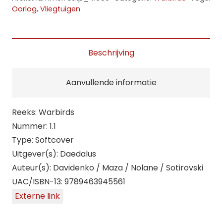
Stuka
Oorlog
,
Vliegtuigen
-
de
kanonnenvogel
Beschrijving
aantal
Aanvullende informatie
Reeks: Warbirds
Nummer: 1.1
Type: Softcover
Uitgever(s): Daedalus
Auteur(s): Davidenko / Maza / Nolane / Sotirovski
UAC/ISBN-13: 9789463945561
Externe link