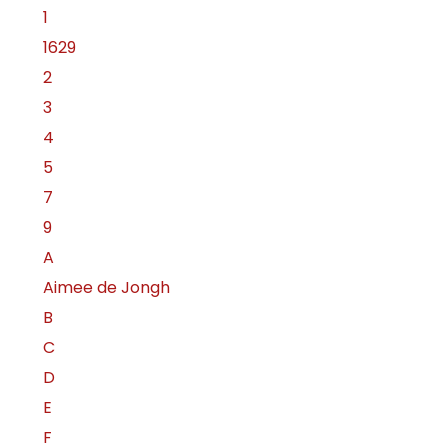
1
1629
2
3
4
5
7
9
A
Aimee de Jongh
B
C
D
E
F