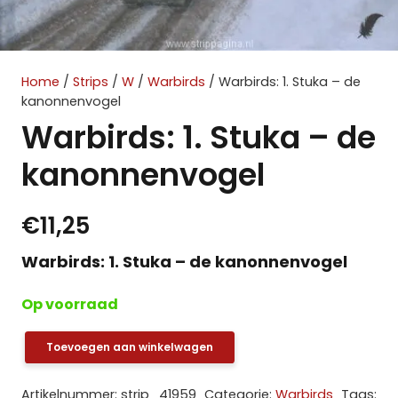
Home
/
Strips
/
W
/
Warbirds
/ Warbirds: 1. Stuka – de
kanonnenvogel
Warbirds: 1. Stuka – de
kanonnenvogel
€
11,25
Warbirds: 1. Stuka – de kanonnenvogel
Op voorraad
Toevoegen aan winkelwagen
Warbirds:
1.
Artikelnummer:
strip_41959
Categorie:
Warbirds
Tags: