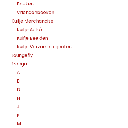
Boeken
Vriendenboeken
Kuifje Merchandise
Kuifje Auto's
Kuifje Beelden
Kuifje Verzamelobjecten
Loungefly
Manga
A
B
D
H
J
K
M