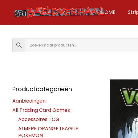
HOME
Str
Productcategorieën
Aanbiedingen
All Trading Card Games
Accessoires TCG
ALMERE ORANGE LEAGUE
POKEMON