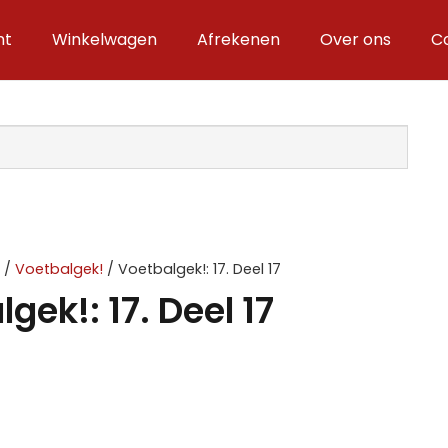
nt
Winkelwagen
Afrekenen
Over ons
C
V
/
Voetbalgek!
/ Voetbalgek!: 17. Deel 17
gek!: 17. Deel 17