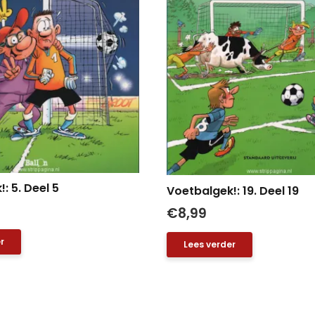
: 5. Deel 5
Voetbalgek!: 19. Deel 19
€
8,99
r
Lees verder