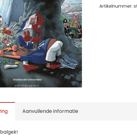
Artikelnummer:
s
ving
Aanvullende informatie
tbalgek!