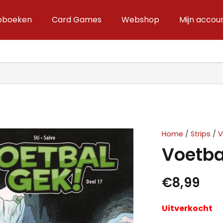
ipboeken
Card Games
Webshop
Mijn accou
Home
/
Strips
/
Voetbal
€
8,99
Uitverkocht