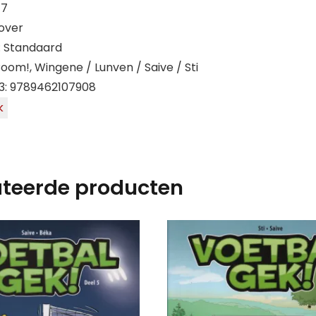
17
over
: Standaard
Boom!, Wingene / Lunven / Saive / Sti
3: 9789462107908
k
ateerde producten