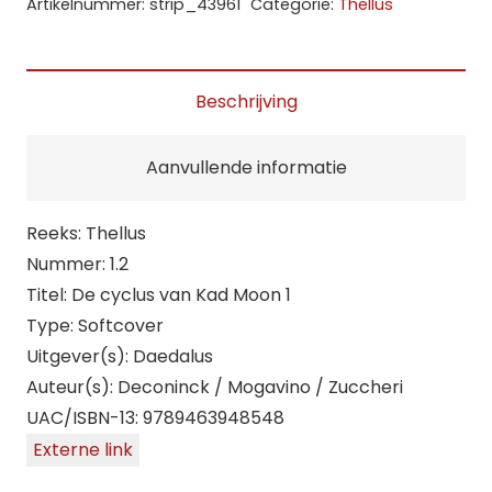
Artikelnummer:
strip_43961
Categorie:
Thellus
van
Kad
Moon
Beschrijving
1
aantal
Aanvullende informatie
Reeks: Thellus
Nummer: 1.2
Titel: De cyclus van Kad Moon 1
Type: Softcover
Uitgever(s): Daedalus
Auteur(s): Deconinck / Mogavino / Zuccheri
UAC/ISBN-13: 9789463948548
Externe link