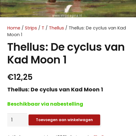
Home
/
Strips
/
T
/
Thellus
/ Thellus: De cyclus van Kad
Moon 1
Thellus: De cyclus van
Kad Moon 1
€
12,25
Thellus: De cyclus van Kad Moon 1
Beschikbaar via nabestelling
Thellus:
Toevoegen aan winkelwagen
De
cyclus