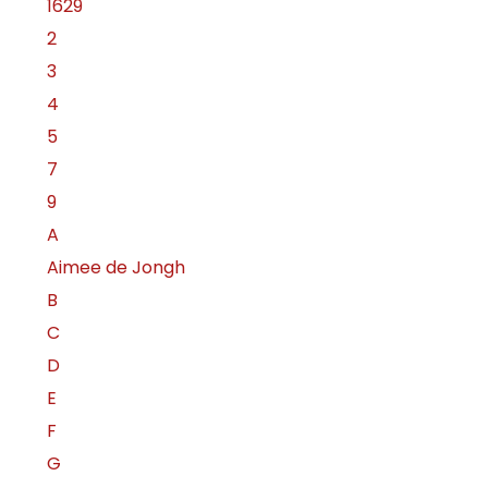
1629
2
3
4
5
7
9
A
Aimee de Jongh
B
C
D
E
F
G