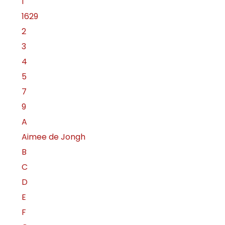
1
1629
2
3
4
5
7
9
A
Aimee de Jongh
B
C
D
E
F