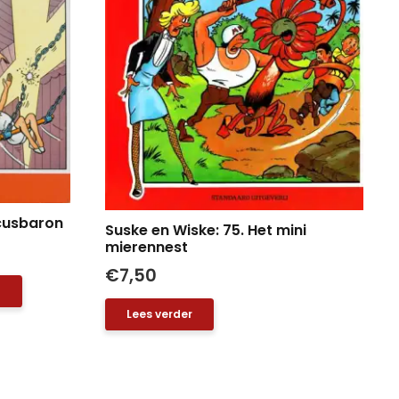
rcusbaron
Suske en Wiske: 75. Het mini
mierennest
€
7,50
n
Lees verder