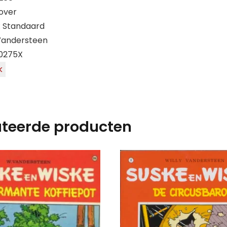
over
: Standaard
 Vandersteen
20275X
k
ateerde producten