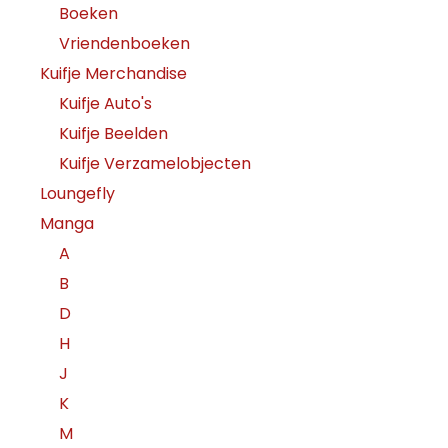
Boeken
Vriendenboeken
Kuifje Merchandise
Kuifje Auto's
Kuifje Beelden
Kuifje Verzamelobjecten
Loungefly
Manga
A
B
D
H
J
K
M