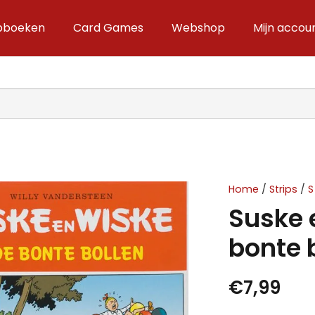
ipboeken
Card Games
Webshop
Mijn accou
Home
/
Strips
/
S
Suske 
bonte 
€
7,99