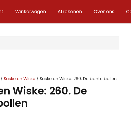
nt
Winkelwagen
Afrekenen
Over ons
C
/
Suske en Wiske
/ Suske en Wiske: 260. De bonte bollen
en Wiske: 260. De
bollen