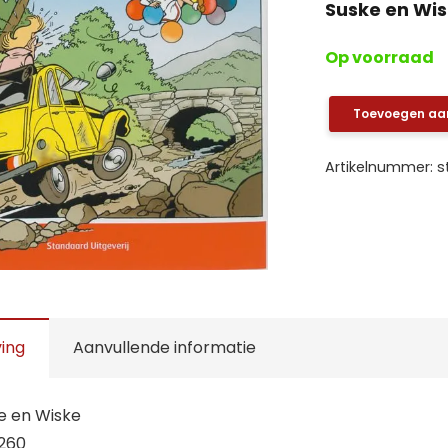
Suske en Wis
Op voorraad
Toevoegen aa
Suske
en
Artikelnummer:
s
Wiske:
260.
De
bonte
bollen
aantal
ving
Aanvullende informatie
e en Wiske
260