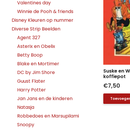
Valentines day
Winnie de Pooh & friends
Disney Kleuren op nummer
Diverse Strip Beelden
Agent 327
Asterix en Obelix
Betty Boop
Blake en Mortimer
Suske en W
DC by Jim Shore
koffiepot
Guust Flater
€
7,50
Harry Potter
Jan Jans en de kinderen
Toevoegen
Natasja
Robbedoes en Marsupilami
Snoopy