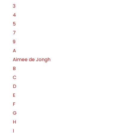
3
4
5
7
9
A
Aimee de Jongh
B
C
D
E
F
G
H
I