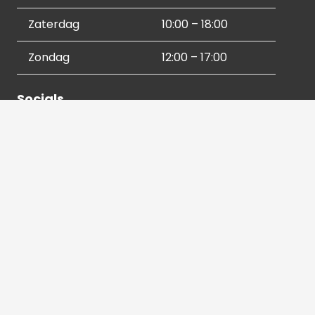
Zaterdag
10:00 – 18:00
Zondag
12:00 – 17:00
Socials
Contactgegevens
036 540 2672
info@hetbeeldverhaal.nl
Schutterstraat 16,
1315 VJ Almere-Stad