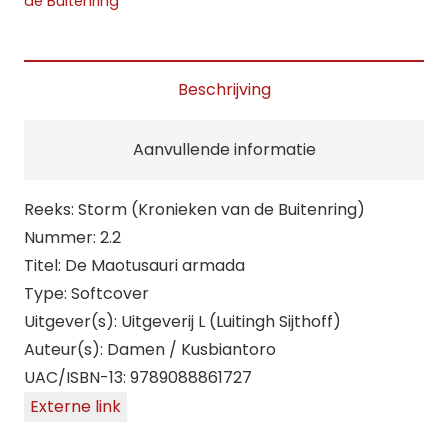
de Buitenring
armada
aantal
Beschrijving
Aanvullende informatie
Reeks: Storm (Kronieken van de Buitenring)
Nummer: 2.2
Titel: De Maotusauri armada
Type: Softcover
Uitgever(s): Uitgeverij L (Luitingh Sijthoff)
Auteur(s): Damen / Kusbiantoro
UAC/ISBN-13: 9789088861727
Externe link