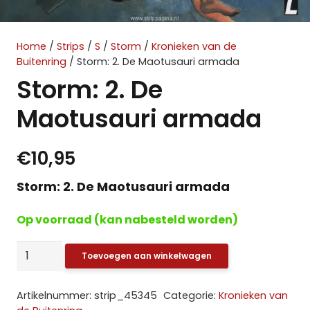
Home
/
Strips
/
S
/
Storm
/
Kronieken van de
Buitenring
/ Storm: 2. De Maotusauri armada
Storm: 2. De
Maotusauri armada
€
10,95
Storm: 2. De Maotusauri armada
Op voorraad (kan nabesteld worden)
Storm:
Toevoegen aan winkelwagen
2.
De
Artikelnummer:
strip_45345
Categorie:
Kronieken van
Maotusauri