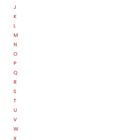
J
K
L
M
N
O
P
Q
R
S
T
U
V
W
X