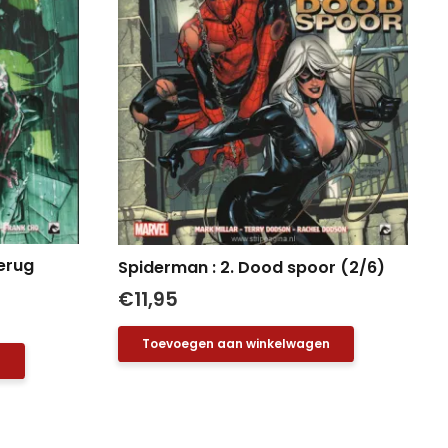
erug
Spiderman : 2. Dood spoor (2/6)
€
11,95
Toevoegen aan winkelwagen
n