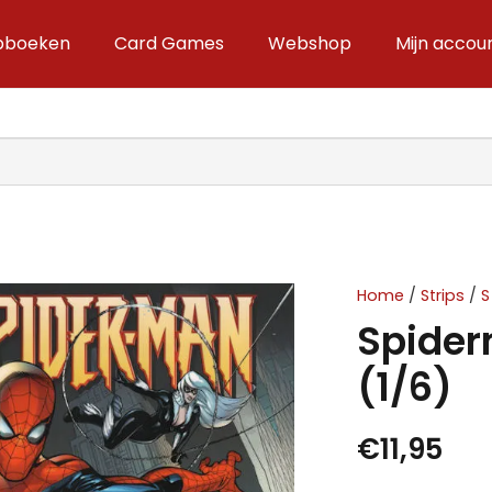
ipboeken
Card Games
Webshop
Mijn accou
Home
/
Strips
/
S
Spider
(1/6)
€
11,95