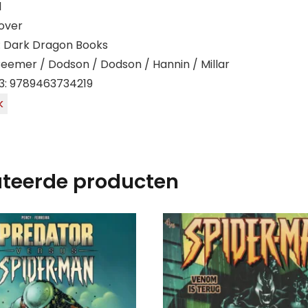
1
over
: Dark Dragon Books
Beemer / Dodson / Dodson / Hannin / Millar
3: 9789463734219
k
ateerde producten