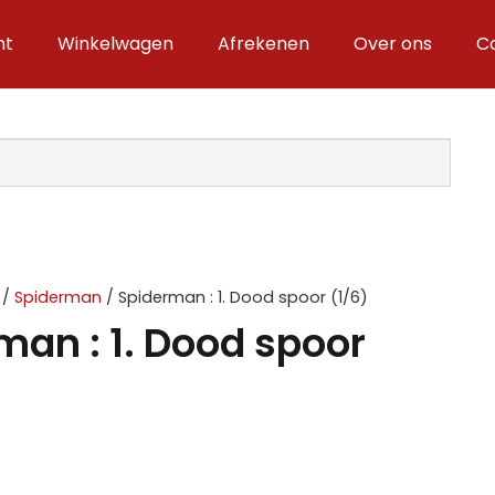
nt
Winkelwagen
Afrekenen
Over ons
C
/
Spiderman
/ Spiderman : 1. Dood spoor (1/6)
man : 1. Dood spoor