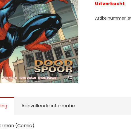
Uitverkocht
Artikelnummer:
s
ving
Aanvullende informatie
derman (Comic)