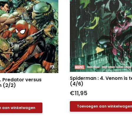
Spiderman : 4. Venom is t
. Predator versus
(4/6)
 (2/2)
€
11,95
Toevoegen aan winkelwage
 aan winkelwagen