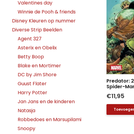
Valentines day
Winnie de Pooh & friends
Disney Kleuren op nummer
Diverse Strip Beelden
Agent 327
Asterix en Obelix
Betty Boop
Blake en Mortimer
DC by Jim Shore
Predator: 2
Guust Flater
Spider-Man
Harry Potter
€
11,95
Jan Jans en de kinderen
Toevoegen
Natasja
Robbedoes en Marsupilami
Snoopy