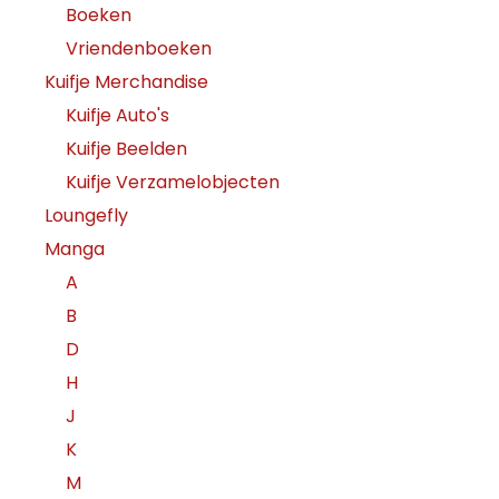
Boeken
Vriendenboeken
Kuifje Merchandise
Kuifje Auto's
Kuifje Beelden
Kuifje Verzamelobjecten
Loungefly
Manga
A
B
D
H
J
K
M