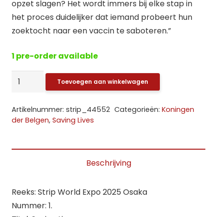
opzet slagen? Het wordt immers bij elke stap in
het proces duidelijker dat iemand probeert hun
zoektocht naar een vaccin te saboteren.”
1 pre-order available
Saving
Toevoegen aan winkelwagen
Lives
–
Artikelnummer:
strip_44552
Categorieën:
Koningen
Strip
der Belgen
,
Saving Lives
World
Expo
2025
Beschrijving
Osaka
aantal
Reeks: Strip World Expo 2025 Osaka
Nummer: 1.