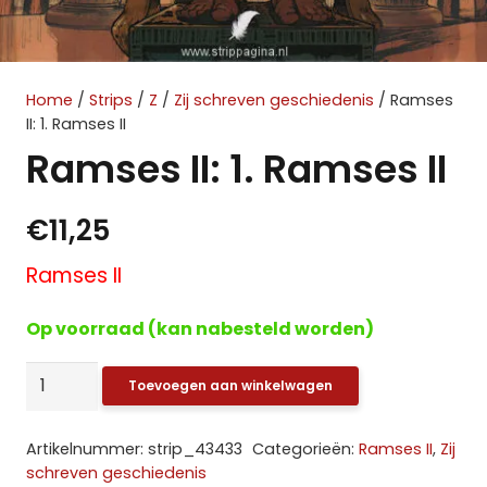
Home
/
Strips
/
Z
/
Zij schreven geschiedenis
/ Ramses
II: 1. Ramses II
Ramses II: 1. Ramses II
€
11,25
Ramses II
Op voorraad (kan nabesteld worden)
Ramses
Toevoegen aan winkelwagen
II:
1.
Artikelnummer:
strip_43433
Categorieën:
Ramses II
,
Zij
Ramses
schreven geschiedenis