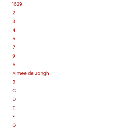
1629
2
3
4
5
7
9
A
Aimee de Jongh
B
C
D
E
F
G