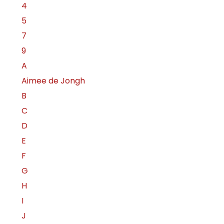
4
5
7
9
A
Aimee de Jongh
B
C
D
E
F
G
H
I
J