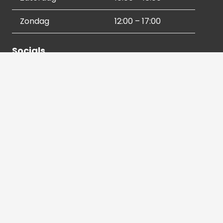
Zondag
12:00 – 17:00
Socials
Contactgegevens
036 540 2672
info@hetbeeldverhaal.nl
Schutterstraat 16,
1315 VJ Almere-Stad