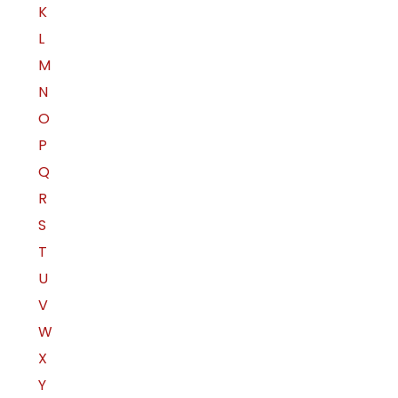
K
L
M
N
O
P
Q
R
S
T
U
V
W
X
Y