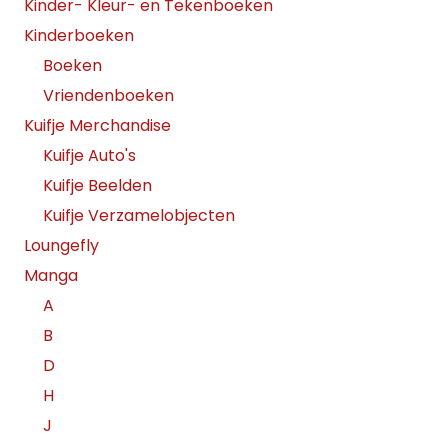
Kinder- Kleur- en Tekenboeken
Kinderboeken
Boeken
Vriendenboeken
Kuifje Merchandise
Kuifje Auto's
Kuifje Beelden
Kuifje Verzamelobjecten
Loungefly
Manga
A
B
D
H
J