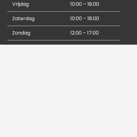
Vrijdag
10:00 – 18:00
Zaterdag
10:00 – 18:00
Zondag
12:00 – 17:00
Socials
Contactgegevens
036 540 2672
info@hetbeeldverhaal.nl
Schutterstraat 16,