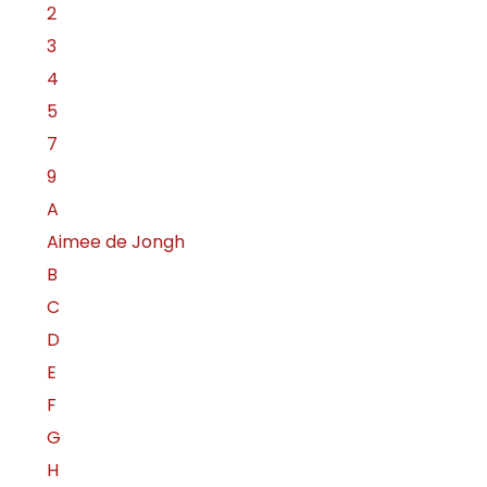
2
3
4
5
7
9
A
Aimee de Jongh
B
C
D
E
F
G
H