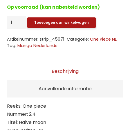
Op voorraad (kan nabesteld worden)
One
Toevoegen aan winkelwagen
piece:
4.
Artikelnummer:
strip_45071
Categorie:
One Piece NL
Halve
Tag:
Manga Nederlands
maan
[NL]
aantal
Beschrijving
Aanvullende informatie
Reeks: One piece
Nummer: 2.4
Titel: Halve maan