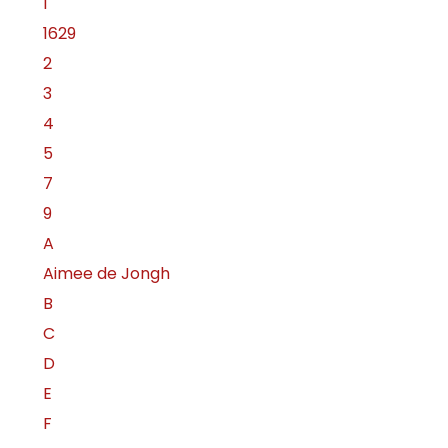
1
1629
2
3
4
5
7
9
A
Aimee de Jongh
B
C
D
E
F